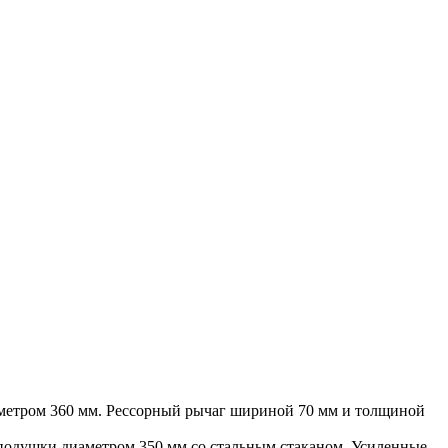
аметром 360 мм. Рессорный рычаг шириной 70 мм и толщиной
е подушки диаметром 350 мм со стальным стаканом. Усиленные