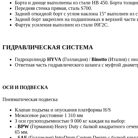
Борта и днище выполнены из стали HB 450. Борта толщи
Передняя стенка прямая, сталь S700.
Задний откидной борт c углом наклона 15° выполнен из 
Задний борт закреплен на подшипниках в верхней части 
Фартук усиления выполнен из стали 09Г2С.
ГИДРАВЛИЧЕСКАЯ СИСТЕМА
Гидроцилиндр
HYVA
(Голландия) /
Binotto
(Италия) с н
Ответная часть гидравлического шланга с муфтой диамет
ОСИ И ПОДВЕСКА
Пневматическая подвеска
Клапан подъема и опускания платформы H/S
Межосевое расстояние 1 310 мм
З оси грузоподъемностью 9 000 кг каждая на выбор:
-
BPW
(Германия) Heavy Duty с балкой квадратного сеч
65 мм.
-
SAF
(Голландия) IntraDrum Custom Design с балкой кру