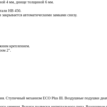
ной 4 мм, днище толщиной 6 мм.
стали HB 450.
и закрывается автоматическими замками снизу.
ижним креплением.
ром 2".
ения. Ступичный механизм ECO Plus III. Воздушные подушки ди
глого сечения. Рычаги подвески интегрального типа. Воздушны