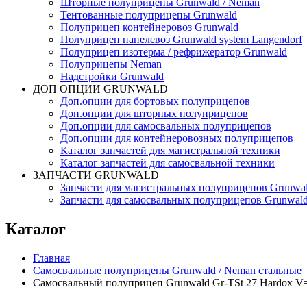
Шторные полуприцепы Grunwald / Neman
Тентованные полуприцепы Grunwald
Полуприцеп контейнеровоз Grunwald
Полуприцеп панелевоз Grunwald system Langendorf
Полуприцеп изотерма / рефрижератор Grunwald
Полуприцепы Neman
Надстройки Grunwald
ДОП ОПЦИИ GRUNWALD
Доп.опции для бортовых полуприцепов
Доп.опции для шторных полуприцепов
Доп.опции для самосвальных полуприцепов
Доп.опции для контейнеровозных полуприцепов
Каталог запчастей для магистральной техники
Каталог запчастей для самосвальной техники
ЗАПЧАСТИ GRUNWALD
Запчасти для магистральных полуприцепов Grunwa
Запчасти для самосвальных полуприцепов Grunwal
Каталог
Главная
Самосвальные полуприцепы Grunwald / Neman стальные
Самосвальный полуприцеп Grunwald Gr-TSt 27 Hardox V