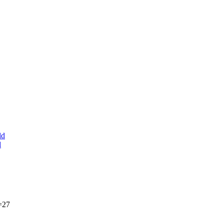
ld
d
=27