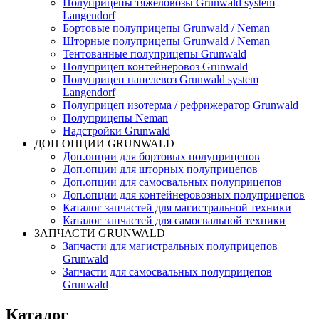
Полуприцепы тяжеловозы Grunwald system
Langendorf
Бортовые полуприцепы Grunwald / Neman
Шторные полуприцепы Grunwald / Neman
Тентованные полуприцепы Grunwald
Полуприцеп контейнеровоз Grunwald
Полуприцеп панелевоз Grunwald system
Langendorf
Полуприцеп изотерма / рефрижератор Grunwald
Полуприцепы Neman
Надстройки Grunwald
ДОП ОПЦИИ GRUNWALD
Доп.опции для бортовых полуприцепов
Доп.опции для шторных полуприцепов
Доп.опции для самосвальных полуприцепов
Доп.опции для контейнеровозных полуприцепов
Каталог запчастей для магистральной техники
Каталог запчастей для самосвальной техники
ЗАПЧАСТИ GRUNWALD
Запчасти для магистральных полуприцепов
Grunwald
Запчасти для самосвальных полуприцепов
Grunwald
Каталог