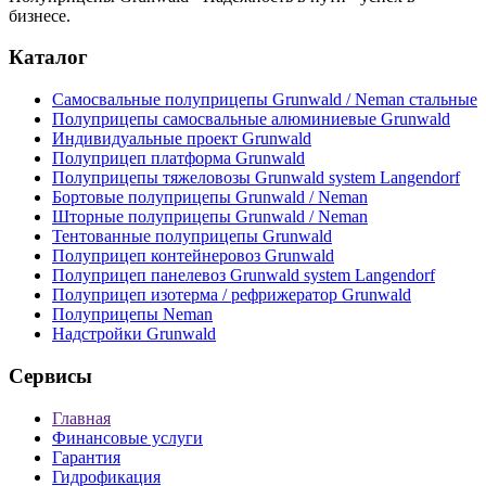
бизнесе.
Каталог
Самосвальные полуприцепы Grunwald / Neman стальные
Полуприцепы самосвальные алюминиевые Grunwald
Индивидуальные проект Grunwald
Полуприцеп платформа Grunwald
Полуприцепы тяжеловозы Grunwald system Langendorf
Бортовые полуприцепы Grunwald / Neman
Шторные полуприцепы Grunwald / Neman
Тентованные полуприцепы Grunwald
Полуприцеп контейнеровоз Grunwald
Полуприцеп панелевоз Grunwald system Langendorf
Полуприцеп изотерма / рефрижератор Grunwald
Полуприцепы Neman
Надстройки Grunwald
Сервисы
Главная
Финансовые услуги
Гарантия
Гидрофикация