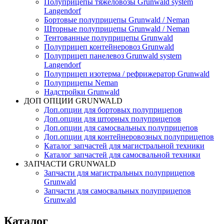
Полуприцепы тяжеловозы Grunwald system
Langendorf
Бортовые полуприцепы Grunwald / Neman
Шторные полуприцепы Grunwald / Neman
Тентованные полуприцепы Grunwald
Полуприцеп контейнеровоз Grunwald
Полуприцеп панелевоз Grunwald system
Langendorf
Полуприцеп изотерма / рефрижератор Grunwald
Полуприцепы Neman
Надстройки Grunwald
ДОП ОПЦИИ GRUNWALD
Доп.опции для бортовых полуприцепов
Доп.опции для шторных полуприцепов
Доп.опции для самосвальных полуприцепов
Доп.опции для контейнеровозных полуприцепов
Каталог запчастей для магистральной техники
Каталог запчастей для самосвальной техники
ЗАПЧАСТИ GRUNWALD
Запчасти для магистральных полуприцепов
Grunwald
Запчасти для самосвальных полуприцепов
Grunwald
Каталог