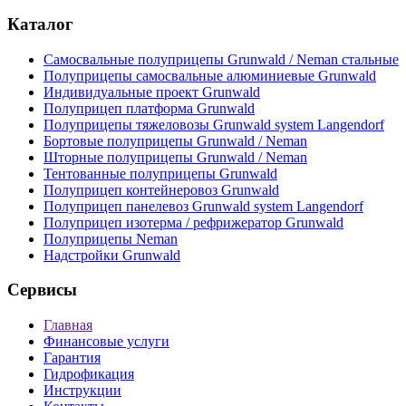
Каталог
Самосвальные полуприцепы Grunwald / Neman стальные
Полуприцепы самосвальные алюминиевые Grunwald
Индивидуальные проект Grunwald
Полуприцеп платформа Grunwald
Полуприцепы тяжеловозы Grunwald system Langendorf
Бортовые полуприцепы Grunwald / Neman
Шторные полуприцепы Grunwald / Neman
Тентованные полуприцепы Grunwald
Полуприцеп контейнеровоз Grunwald
Полуприцеп панелевоз Grunwald system Langendorf
Полуприцеп изотерма / рефрижератор Grunwald
Полуприцепы Neman
Надстройки Grunwald
Сервисы
Главная
Финансовые услуги
Гарантия
Гидрофикация
Инструкции