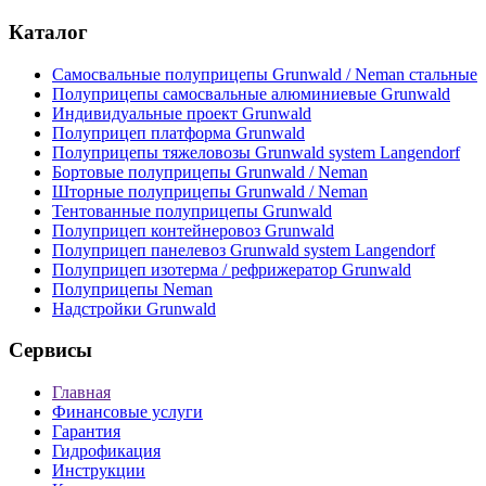
Каталог
Самосвальные полуприцепы Grunwald / Neman стальные
Полуприцепы самосвальные алюминиевые Grunwald
Индивидуальные проект Grunwald
Полуприцеп платформа Grunwald
Полуприцепы тяжеловозы Grunwald system Langendorf
Бортовые полуприцепы Grunwald / Neman
Шторные полуприцепы Grunwald / Neman
Тентованные полуприцепы Grunwald
Полуприцеп контейнеровоз Grunwald
Полуприцеп панелевоз Grunwald system Langendorf
Полуприцеп изотерма / рефрижератор Grunwald
Полуприцепы Neman
Надстройки Grunwald
Сервисы
Главная
Финансовые услуги
Гарантия
Гидрофикация
Инструкции