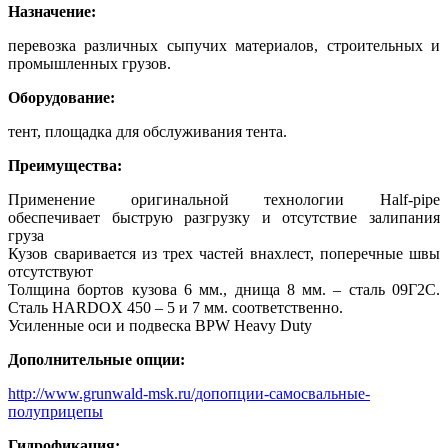
Назначение:
перевозка различных сыпучих материалов, строительных и
промышленных грузов.
Оборудование:
тент, площадка для обслуживания тента.
Преимущества:
Применение оригинальной технологии Half-pipe
обеспечивает быструю разгрузку и отсутствие залипания
груза
Кузов сваривается из трех частей внахлест, поперечные швы
отсутствуют
Толщина бортов кузова 6 мм., днища 8 мм. – сталь 09Г2С.
Сталь HARDOX 450 – 5 и 7 мм. соответственно.
Усиленные оси и подвеска BPW Heavy Duty
Дополнительные опции:
http://www.grunwald-msk.ru/допопции-самосвальные-
полуприцепы
Гидрофикация: