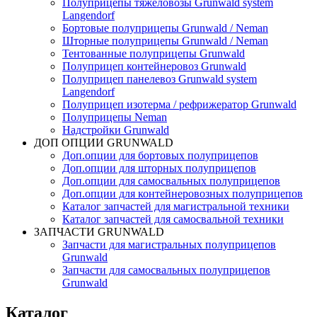
Полуприцепы тяжеловозы Grunwald system
Langendorf
Бортовые полуприцепы Grunwald / Neman
Шторные полуприцепы Grunwald / Neman
Тентованные полуприцепы Grunwald
Полуприцеп контейнеровоз Grunwald
Полуприцеп панелевоз Grunwald system
Langendorf
Полуприцеп изотерма / рефрижератор Grunwald
Полуприцепы Neman
Надстройки Grunwald
ДОП ОПЦИИ GRUNWALD
Доп.опции для бортовых полуприцепов
Доп.опции для шторных полуприцепов
Доп.опции для самосвальных полуприцепов
Доп.опции для контейнеровозных полуприцепов
Каталог запчастей для магистральной техники
Каталог запчастей для самосвальной техники
ЗАПЧАСТИ GRUNWALD
Запчасти для магистральных полуприцепов
Grunwald
Запчасти для самосвальных полуприцепов
Grunwald
Каталог